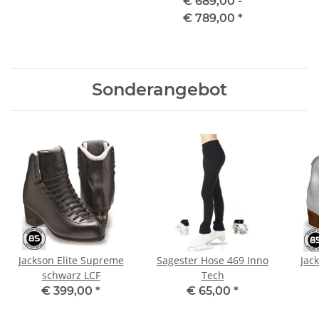
€ 689,00 -
€ 789,00
*
Sonderangebot
Jackson Elite Supreme
Sagester Hose 469 Inno
Jac
schwarz LCF
Tech
€ 399,00
*
€ 65,00
*