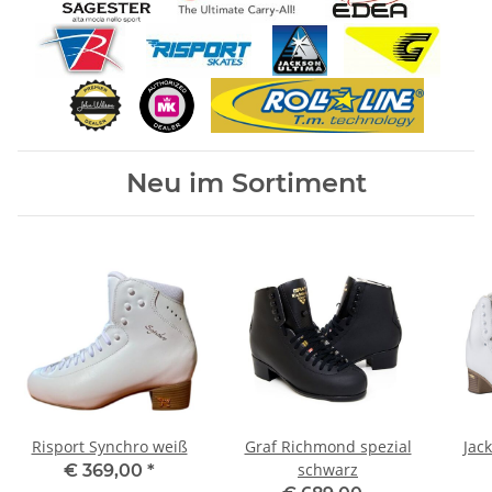
Neu im Sortiment
Risport Synchro weiß
Graf Richmond spezial
Jac
schwarz
€ 369,00
*