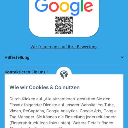
Wir freuen uns auf Ihre Bewertung
Hilfestellung
Kontaktieren Sie uns !
Wie wir Cookies & Co nutzen
Rufen Sie uns an!
0043 664 641 24 36
Durch Klicken auf „Alle akzeptieren“ gestatten Sie den
office@eissport.at
Einsatz folgender Dienste auf unserer Website: YouTube,
Mitglied der WKO
Vimeo, ReCaptcha, Google Analytics, Google Ads, Google
Tag Manager. Sie können die Einstellung jederzeit ändern
(Fingerabdruck-Icon links unten). Weitere Details finden