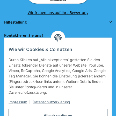
Wir freuen uns auf Ihre Bewertung
Hilfestellung
Kontaktieren Sie uns !
Wie wir Cookies & Co nutzen
Rufen Sie uns an!
0043 664 641 24 36
Durch Klicken auf „Alle akzeptieren“ gestatten Sie den
office@eissport.at
Einsatz folgender Dienste auf unserer Website: YouTube,
Mitglied der WKO
Vimeo, ReCaptcha, Google Analytics, Google Ads, Google
Tag Manager. Sie können die Einstellung jederzeit ändern
(Fingerabdruck-Icon links unten). Weitere Details finden
Sie unter
Konfigurieren
und in unserer
Informationen
Datenschutzerklärung
.
Neukundengutschein
Impressum
|
Datenschutzerklärung
Gutschein für Neukunden, welche sich registrieren, ist im
Alle akzeptieren