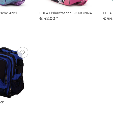
sche Ariel
EDEA Eislauftasche SIGNORINA
EDEA 
€ 42,00
*
€ 64
ack