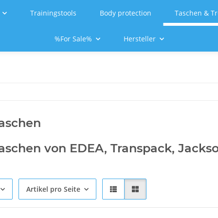
Trainingstools
Body protection
Taschen & Tr
%For Sale%
Hersteller
taschen
taschen von EDEA, Transpack, Jackso
Artikel pro Seite