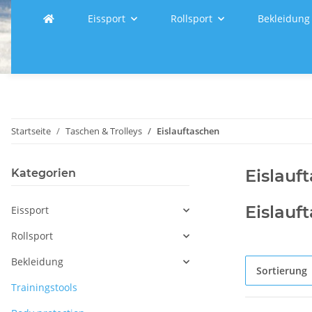
Eissport
Rollsport
Bekleidung
Startseite
Taschen & Trolleys
Eislauftaschen
Eislauf
Kategorien
Eislauf
Eissport
Rollsport
Bekleidung
Sortierung
Trainingstools