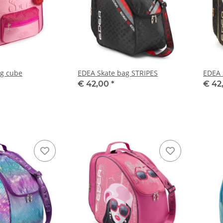
ag cube
EDEA Skate bag STRIPES
EDEA 
€ 42,00
*
€ 42