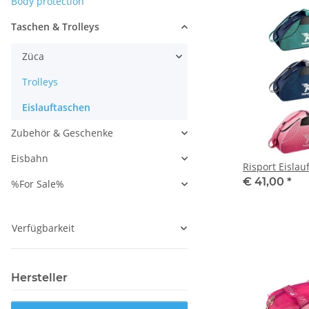
Body protection
Taschen & Trolleys
Züca
Trolleys
Eislauftaschen
Zubehör & Geschenke
Eisbahn
Risport Eislau
€ 41,00
*
%For Sale%
Verfügbarkeit
Hersteller