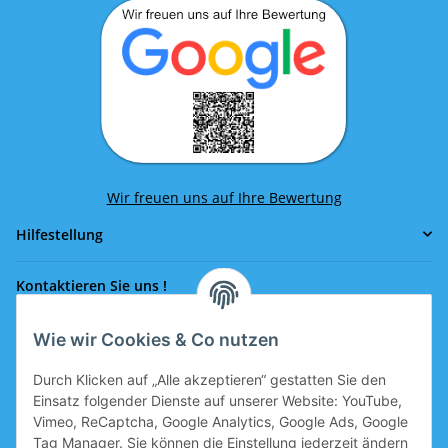
Wir freuen uns auf Ihre Bewertung
Hilfestellung
Kontaktieren Sie uns !
Wie wir Cookies & Co nutzen
Rufen Sie uns an!
0043 664 641 24 36
Durch Klicken auf „Alle akzeptieren“ gestatten Sie den
office@eissport.at
Einsatz folgender Dienste auf unserer Website: YouTube,
Mitglied der WKO
Vimeo, ReCaptcha, Google Analytics, Google Ads, Google
Tag Manager. Sie können die Einstellung jederzeit ändern