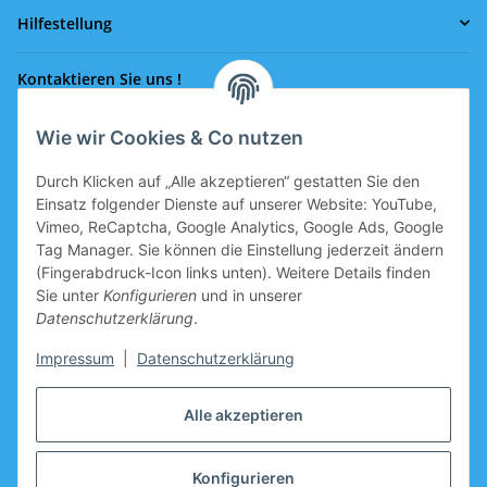
Hilfestellung
Kontaktieren Sie uns !
Wie wir Cookies & Co nutzen
Rufen Sie uns an!
0043 664 641 24 36
Durch Klicken auf „Alle akzeptieren“ gestatten Sie den
office@eissport.at
Einsatz folgender Dienste auf unserer Website: YouTube,
Mitglied der WKO
Vimeo, ReCaptcha, Google Analytics, Google Ads, Google
Tag Manager. Sie können die Einstellung jederzeit ändern
(Fingerabdruck-Icon links unten). Weitere Details finden
Sie unter
Konfigurieren
und in unserer
Informationen
Datenschutzerklärung
.
Neukundengutschein
Impressum
|
Datenschutzerklärung
Gutschein für Neukunden, welche sich registrieren, ist im
Alle akzeptieren
Warenkorb vorbereitet.
Hersteller
Konfigurieren