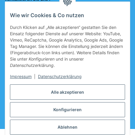
Wie wir Cookies & Co nutzen
Rufen Sie uns an!
0043 664 641 24 36
Durch Klicken auf „Alle akzeptieren“ gestatten Sie den
office@eissport.at
Einsatz folgender Dienste auf unserer Website: YouTube,
Mitglied der WKO
Vimeo, ReCaptcha, Google Analytics, Google Ads, Google
Tag Manager. Sie können die Einstellung jederzeit ändern
(Fingerabdruck-Icon links unten). Weitere Details finden
Sie unter
Konfigurieren
und in unserer
Informationen
Datenschutzerklärung
.
Neukundengutschein
Impressum
|
Datenschutzerklärung
Gutschein für Neukunden, welche sich registrieren, ist im
Alle akzeptieren
Warenkorb vorbereitet.
Hersteller
Konfigurieren
* Alle Preise inkl. gesetzlicher USt.zzgl.
Versand
Ablehnen