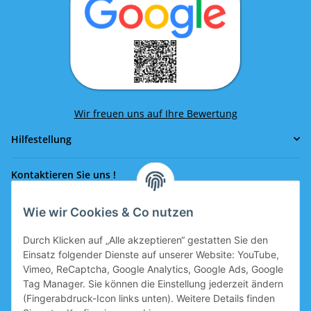
Wir freuen uns auf Ihre Bewertung
Hilfestellung
Kontaktieren Sie uns !
Wie wir Cookies & Co nutzen
Rufen Sie uns an!
0043 664 641 24 36
Durch Klicken auf „Alle akzeptieren“ gestatten Sie den
office@eissport.at
Einsatz folgender Dienste auf unserer Website: YouTube,
Mitglied der WKO
Vimeo, ReCaptcha, Google Analytics, Google Ads, Google
Tag Manager. Sie können die Einstellung jederzeit ändern
(Fingerabdruck-Icon links unten). Weitere Details finden