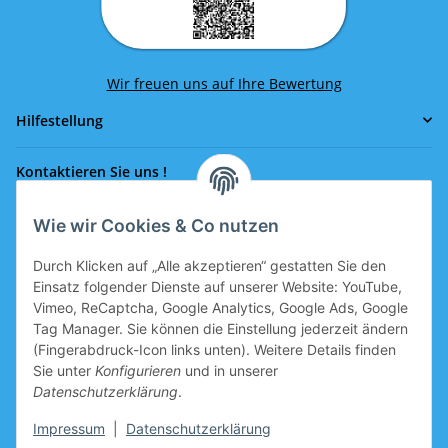
Wir freuen uns auf Ihre Bewertung
Hilfestellung
Kontaktieren Sie uns !
Wie wir Cookies & Co nutzen
Rufen Sie uns an!
0043 664 641 24 36
Durch Klicken auf „Alle akzeptieren“ gestatten Sie den
office@eissport.at
Einsatz folgender Dienste auf unserer Website: YouTube,
Mitglied der WKO
Vimeo, ReCaptcha, Google Analytics, Google Ads, Google
Tag Manager. Sie können die Einstellung jederzeit ändern
(Fingerabdruck-Icon links unten). Weitere Details finden
Sie unter
Konfigurieren
und in unserer
Informationen
Datenschutzerklärung
.
Neukundengutschein
Impressum
|
Datenschutzerklärung