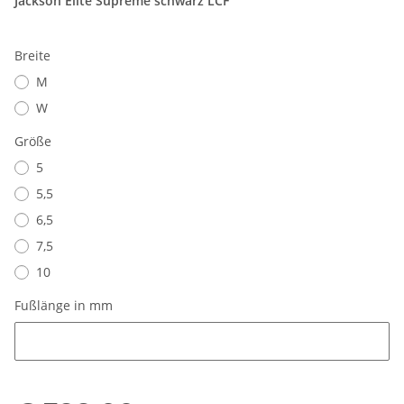
Jackson Elite Supreme schwarz LCF
Breite
M
W
Größe
5
5,5
6,5
7,5
10
Fußlänge in mm
Fußlänge in mm