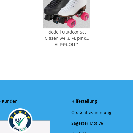
Riedell Outdoor Set
Citizen weiß, M, pinke
Rollen 6
€ 199,00
*
e Kunden
Hilfestellung
Größenbestimmung
Sagester Motive