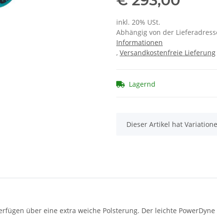
€ 293,00
inkl. 20% USt.
Abhängig von der Lieferadresse
Informationen
,
Versandkostenfreie Lieferung
Lagernd
x
Dieser Artikel hat Variatio
d verfügen über eine extra weiche Polsterung. Der leichte PowerDy