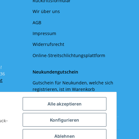
Rücktrittsformular
Wir über uns
AGB
Impressum
Widerrufsrecht
Online-Streitschlichtungsplattform
!
Neukundengutschein
 36
at
Gutschein für Neukunden, welche sich
registrieren, ist im Warenkorb
vorbereitet.
Alle akzeptieren
Hersteller
Konfigurieren
uck-
Bitte wählen Sie einen Hersteller.
Ablehnen