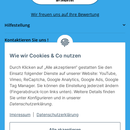
Wir freuen uns auf Ihre Bewertung
Hilfestellung
Kontaktieren Sie uns !
Wie wir Cookies & Co nutzen
Rufen Sie uns an!
0043 664 641 24 36
Durch Klicken auf „Alle akzeptieren“ gestatten Sie den
office@eissport.at
Einsatz folgender Dienste auf unserer Website: YouTube,
Mitglied der WKO
Vimeo, ReCaptcha, Google Analytics, Google Ads, Google
Tag Manager. Sie können die Einstellung jederzeit ändern
(Fingerabdruck-Icon links unten). Weitere Details finden
Sie unter
Konfigurieren
und in unserer
Informationen
Datenschutzerklärung
.
Neukundengutschein
Impressum
|
Datenschutzerklärung
Gutschein für Neukunden, welche sich registrieren, ist im
Alle akzeptieren