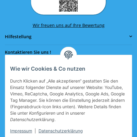
Wir freuen uns auf Ihre Bewertung
Hilfestellung
Kontaktieren Sie uns !
Wie wir Cookies & Co nutzen
Rufen Sie uns an!
0043 664 641 24 36
Durch Klicken auf „Alle akzeptieren“ gestatten Sie den
office@eissport.at
Einsatz folgender Dienste auf unserer Website: YouTube,
Mitglied der WKO
Vimeo, ReCaptcha, Google Analytics, Google Ads, Google
Tag Manager. Sie können die Einstellung jederzeit ändern
(Fingerabdruck-Icon links unten). Weitere Details finden
Sie unter
Konfigurieren
und in unserer
Informationen
Datenschutzerklärung
.
Neukundengutschein
Impressum
|
Datenschutzerklärung