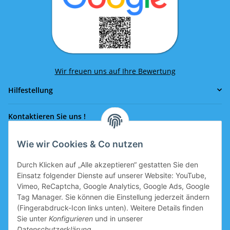
Wir freuen uns auf Ihre Bewertung
Hilfestellung
Kontaktieren Sie uns !
Wie wir Cookies & Co nutzen
Rufen Sie uns an!
0043 664 641 24 36
Durch Klicken auf „Alle akzeptieren“ gestatten Sie den
office@eissport.at
Einsatz folgender Dienste auf unserer Website: YouTube,
Mitglied der WKO
Vimeo, ReCaptcha, Google Analytics, Google Ads, Google
Tag Manager. Sie können die Einstellung jederzeit ändern
(Fingerabdruck-Icon links unten). Weitere Details finden
Sie unter
Konfigurieren
und in unserer
Informationen
Datenschutzerklärung
.