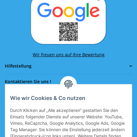
Wir freuen uns auf Ihre Bewertung
Hilfestellung
Kontaktieren Sie uns !
Wie wir Cookies & Co nutzen
Rufen Sie uns an!
0043 664 641 24 36
Durch Klicken auf „Alle akzeptieren“ gestatten Sie den
office@eissport.at
Einsatz folgender Dienste auf unserer Website: YouTube,
Mitglied der WKO
Vimeo, ReCaptcha, Google Analytics, Google Ads, Google
Tag Manager. Sie können die Einstellung jederzeit ändern
(Fingerabdruck-Icon links unten). Weitere Details finden