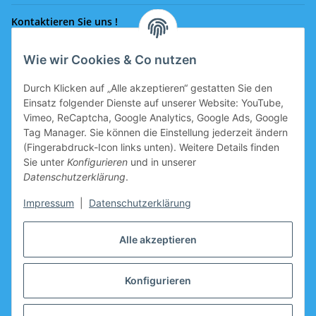
Kontaktieren Sie uns !
Wie wir Cookies & Co nutzen
Rufen Sie uns an!
0043 664 641 24 36
Durch Klicken auf „Alle akzeptieren“ gestatten Sie den
office@eissport.at
Einsatz folgender Dienste auf unserer Website: YouTube,
Mitglied der WKO
Vimeo, ReCaptcha, Google Analytics, Google Ads, Google
Tag Manager. Sie können die Einstellung jederzeit ändern
(Fingerabdruck-Icon links unten). Weitere Details finden
Sie unter
Konfigurieren
und in unserer
Informationen
Datenschutzerklärung
.
Neukundengutschein
Impressum
|
Datenschutzerklärung
Gutschein für Neukunden, welche sich registrieren, ist im
Alle akzeptieren
Warenkorb vorbereitet.
Hersteller
Konfigurieren
* Alle Preise inkl. gesetzlicher USt.zzgl.
Versand