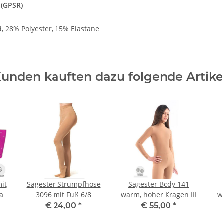
 (GPSR)
, 28% Polyester, 15% Elastane
unden kauften dazu folgende Artike
it
Sagester Strumpfhose
Sagester Body 141
sia
3096 mit Fuß 6/8
warm, hoher Kragen III
w
€ 24,00
*
€ 55,00
*