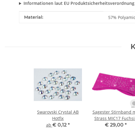
Informationen laut EU Produktsicherheitsverordnung
Produkteigenschaft
Wert
Material:
57% Polyamid
K
Swarovski Crystal AB
Sagester Stirnband m
Hotfix
Strass MIC17 Fuch
ab
€ 0,12
*
€ 29,00
*