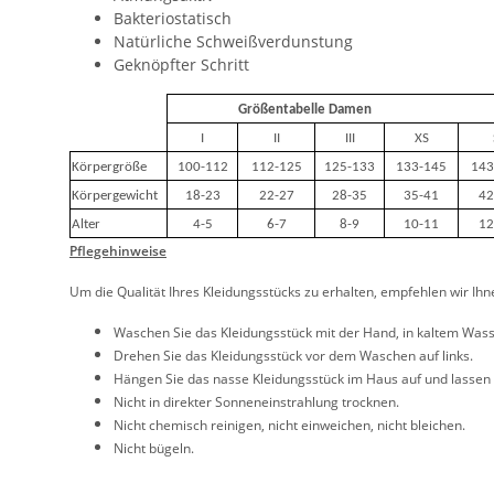
Bakteriostatisch
Natürliche Schweißverdunstung
Geknöpfter Schritt
Größentabelle Damen
I
II
III
XS
Körpergröße
100-112
112-125
125-133
133-145
143
Körpergewicht
18-23
22-27
28-35
35-41
42
Alter
4-5
6-7
8-9
10-11
12
Pflegehinweise
Um die Qualität Ihres Kleidungsstücks zu erhalten, empfehlen wir Ih
Waschen Sie das Kleidungsstück mit der Hand, in kaltem Wa
Drehen Sie das Kleidungsstück vor dem Waschen auf links.
Hängen Sie das nasse Kleidungsstück im Haus auf und lassen 
Nicht in direkter Sonneneinstrahlung trocknen.
Nicht chemisch reinigen, nicht einweichen, nicht bleichen.
Nicht bügeln.