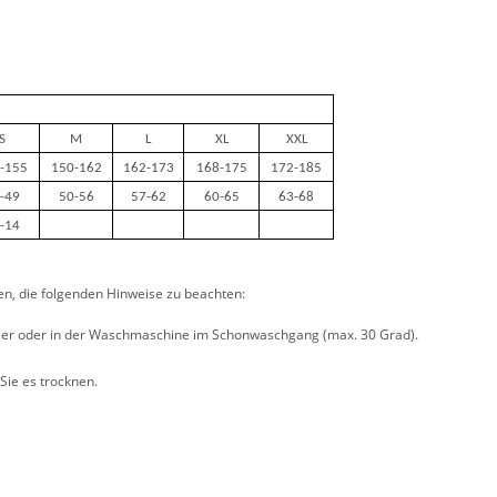
S
M
L
XL
XXL
-155
150-162
162-173
168-175
172-185
-49
50-56
57-62
60-65
63-68
-14
nen, die folgenden Hinweise zu beachten:
sser oder in der Waschmaschine im Schonwaschgang (max. 30 Grad).
Sie es trocknen.