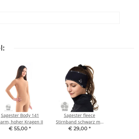
l:
Sagester Body 141
Sagester fleece
arm, hoher Kragen II
Stirnband schwarz mit
Kristallen
€ 55,00
*
€ 29,00
*