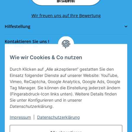
Wir freuen uns auf Ihre Bewertung
Hilfestellung
Kontaktieren Sie uns !
Wie wir Cookies & Co nutzen
Rufen Sie uns an!
0043 664 641 24 36
Durch Klicken auf „Alle akzeptieren“ gestatten Sie den
office@eissport.at
Einsatz folgender Dienste auf unserer Website: YouTube,
Mitglied der WKO
Vimeo, ReCaptcha, Google Analytics, Google Ads, Google
Tag Manager. Sie können die Einstellung jederzeit ändern
(Fingerabdruck-Icon links unten). Weitere Details finden
Sie unter
Konfigurieren
und in unserer
Informationen
Datenschutzerklärung
.
Neukundengutschein
Impressum
|
Datenschutzerklärung
Gutschein für Neukunden, welche sich registrieren, ist im