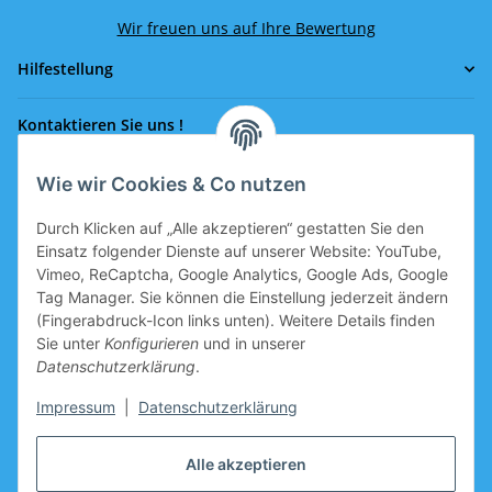
Wir freuen uns auf Ihre Bewertung
Hilfestellung
Kontaktieren Sie uns !
Wie wir Cookies & Co nutzen
Rufen Sie uns an!
0043 664 641 24 36
Durch Klicken auf „Alle akzeptieren“ gestatten Sie den
office@eissport.at
Einsatz folgender Dienste auf unserer Website: YouTube,
Mitglied der WKO
Vimeo, ReCaptcha, Google Analytics, Google Ads, Google
Tag Manager. Sie können die Einstellung jederzeit ändern
(Fingerabdruck-Icon links unten). Weitere Details finden
Sie unter
Konfigurieren
und in unserer
Informationen
Datenschutzerklärung
.
Neukundengutschein
Impressum
|
Datenschutzerklärung
Gutschein für Neukunden, welche sich registrieren, ist im
Alle akzeptieren
Warenkorb vorbereitet.