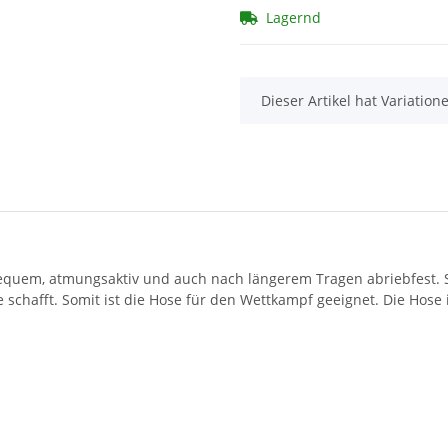
Lagernd
x
Dieser Artikel hat Variatio
bequem, atmungsaktiv und auch nach längerem Tragen abriebfest. S
ie schafft. Somit ist die Hose für den Wettkampf geeignet. Die Ho