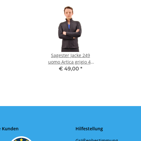
Sagester Jacke 249
uomo Artica grigio 42
(XS, 143- 155)
€ 49,00
*
e Kunden
Hilfestellung
Größenbestimmung