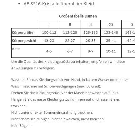
AB SS16-Kristalle überall im Kleid.
Größentabelle Damen
I
II
III
XS
S
Körpergröße
100-112
112-125
125-133
133-145
143-155
Körpergewicht
18-23
22-27
28-35
35-41
42-49
Alter
4-5
6-7
8-9
10-11
12-14
Um die Qualität des Kleidungsstücks zu erhalten, empfehlen wir, diese
Anweisungen zu befolgen:
Waschen Sie das Kleidungsstück von Hand, in kaltem Wasser oder in der
Waschmaschine mit Schonwaschgängen (max. 30 Grad).
Drehen Sie das Kleidungsstück vor der Maschinenwäsche auf links.
Hängen Sie das nasse Kleidungsstück drinnen auf und lassen Sie es
trocknen.
Nicht unter direkter Sonneneinstrahlung trocknen.
Nicht chemisch reinigen, nicht einweichen, nicht bleichen.
Kein Bügeln.