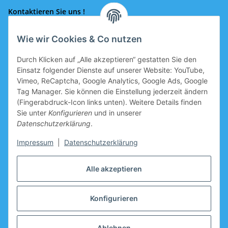
Kontaktieren Sie uns !
Wie wir Cookies & Co nutzen
Rufen Sie uns an!
0043 664 641 24 36
Durch Klicken auf „Alle akzeptieren“ gestatten Sie den
office@eissport.at
Einsatz folgender Dienste auf unserer Website: YouTube,
Mitglied der WKO
Vimeo, ReCaptcha, Google Analytics, Google Ads, Google
Tag Manager. Sie können die Einstellung jederzeit ändern
(Fingerabdruck-Icon links unten). Weitere Details finden
Sie unter
Konfigurieren
und in unserer
Informationen
Datenschutzerklärung
.
Neukundengutschein
Impressum
|
Datenschutzerklärung
Gutschein für Neukunden, welche sich registrieren, ist im
Alle akzeptieren
Warenkorb vorbereitet.
Hersteller
Konfigurieren
* Alle Preise inkl. gesetzlicher USt.zzgl.
Versand
Ablehnen