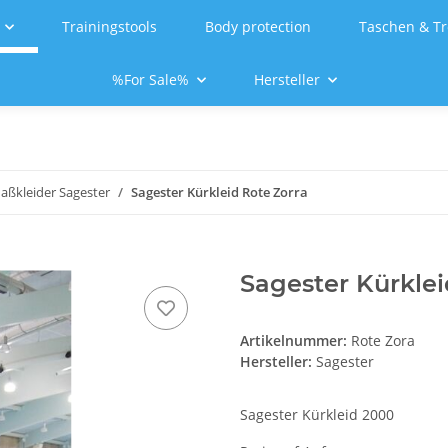
Trainingstools
Body protection
Taschen & Tr
%For Sale%
Hersteller
aßkleider Sagester
Sagester Kürkleid Rote Zorra
Sagester Kürklei
Artikelnummer:
Rote Zora
Hersteller:
Sagester
Sagester Kürkleid 2000