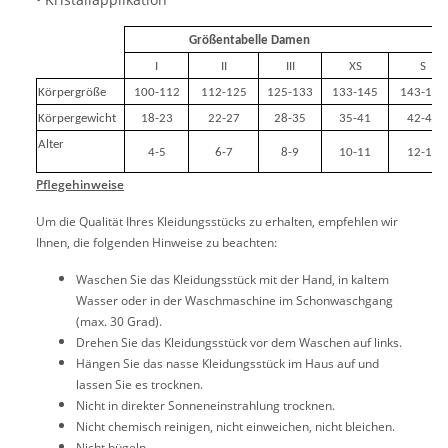
Größentabelle Damen
I
II
III
XS
S
Körpergröße
100-112
112-125
125-133
133-145
143-155
Körpergewicht
18-23
22-27
28-35
35-41
42-49
Alter
4-5
6-7
8-9
10-11
12-14
Pflegehinweise
Um die Qualität Ihres Kleidungsstücks zu erhalten, empfehlen wir
Ihnen, die folgenden Hinweise zu beachten:
Waschen Sie das Kleidungsstück mit der Hand, in kaltem
Wasser oder in der Waschmaschine im Schonwaschgang
(max. 30 Grad).
Drehen Sie das Kleidungsstück vor dem Waschen auf links.
Hängen Sie das nasse Kleidungsstück im Haus auf und
lassen Sie es trocknen.
Nicht in direkter Sonneneinstrahlung trocknen.
Nicht chemisch reinigen, nicht einweichen, nicht bleichen.
Nicht bügeln.