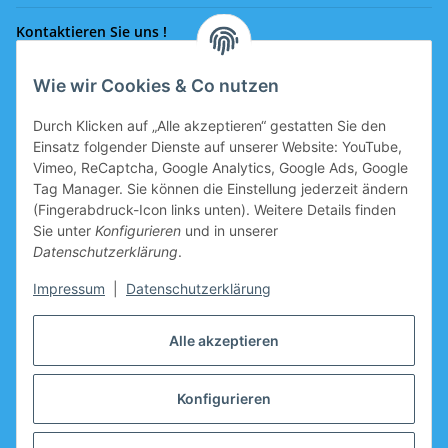
Kontaktieren Sie uns !
Wie wir Cookies & Co nutzen
Rufen Sie uns an!
0043 664 641 24 36
Durch Klicken auf „Alle akzeptieren“ gestatten Sie den
office@eissport.at
Einsatz folgender Dienste auf unserer Website: YouTube,
Mitglied der WKO
Vimeo, ReCaptcha, Google Analytics, Google Ads, Google
Tag Manager. Sie können die Einstellung jederzeit ändern
(Fingerabdruck-Icon links unten). Weitere Details finden
Sie unter
Konfigurieren
und in unserer
Informationen
Datenschutzerklärung
.
Neukundengutschein
Impressum
|
Datenschutzerklärung
Gutschein für Neukunden, welche sich registrieren, ist im
Alle akzeptieren
Warenkorb vorbereitet.
Hersteller
Konfigurieren
* Alle Preise inkl. gesetzlicher USt.zzgl.
Versand