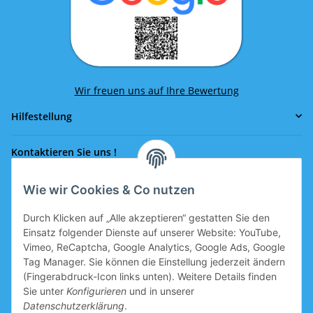
Wir freuen uns auf Ihre Bewertung
Hilfestellung
Kontaktieren Sie uns !
Wie wir Cookies & Co nutzen
Rufen Sie uns an!
0043 664 641 24 36
Durch Klicken auf „Alle akzeptieren“ gestatten Sie den
office@eissport.at
Einsatz folgender Dienste auf unserer Website: YouTube,
Mitglied der WKO
Vimeo, ReCaptcha, Google Analytics, Google Ads, Google
Tag Manager. Sie können die Einstellung jederzeit ändern
(Fingerabdruck-Icon links unten). Weitere Details finden
Sie unter
Konfigurieren
und in unserer
Informationen
Datenschutzerklärung
.