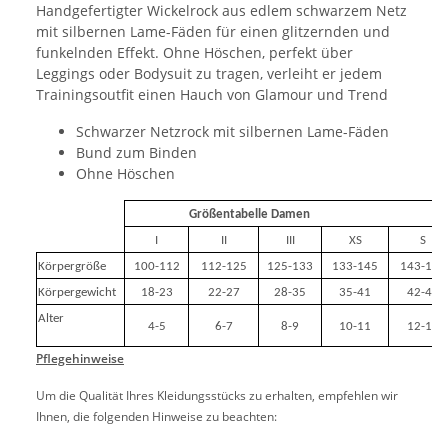
Handgefertigter Wickelrock aus edlem schwarzem Netz
mit silbernen Lame-Fäden für einen glitzernden und
funkelnden Effekt. Ohne Höschen, perfekt über
Leggings oder Bodysuit zu tragen, verleiht er jedem
Trainingsoutfit einen Hauch von Glamour und Trend
Schwarzer Netzrock mit silbernen Lame-Fäden
Bund zum Binden
Ohne Höschen
Größentabelle Damen
I
II
III
XS
S
Körpergröße
100-112
112-125
125-133
133-145
143-155
Körpergewicht
18-23
22-27
28-35
35-41
42-49
Alter
4-5
6-7
8-9
10-11
12-14
Pflegehinweise
Um die Qualität Ihres Kleidungsstücks zu erhalten, empfehlen wir
Ihnen, die folgenden Hinweise zu beachten: