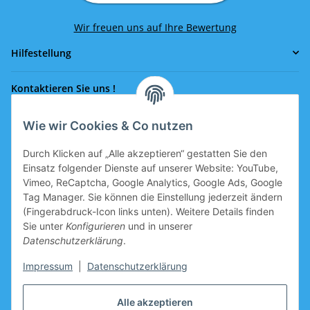
Wir freuen uns auf Ihre Bewertung
Hilfestellung
Kontaktieren Sie uns !
Wie wir Cookies & Co nutzen
Rufen Sie uns an!
0043 664 641 24 36
Durch Klicken auf „Alle akzeptieren“ gestatten Sie den
office@eissport.at
Einsatz folgender Dienste auf unserer Website: YouTube,
Mitglied der WKO
Vimeo, ReCaptcha, Google Analytics, Google Ads, Google
Tag Manager. Sie können die Einstellung jederzeit ändern
(Fingerabdruck-Icon links unten). Weitere Details finden
Sie unter
Konfigurieren
und in unserer
Informationen
Datenschutzerklärung
.
Neukundengutschein
Impressum
|
Datenschutzerklärung
Gutschein für Neukunden, welche sich registrieren, ist im
Alle akzeptieren
Warenkorb vorbereitet.