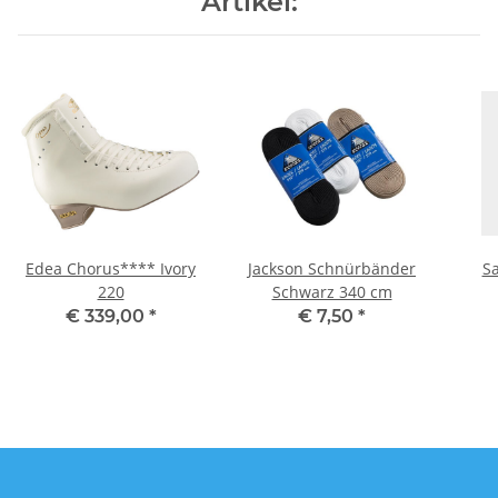
Artikel:
Edea Chorus**** Ivory
Jackson Schnürbänder
Sa
220
Schwarz 340 cm
€ 339,00
*
€ 7,50
*