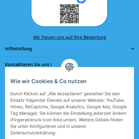
Wir freuen uns auf Ihre Bewertung
Hilfestellung
Kontaktieren Sie uns !
Wie wir Cookies & Co nutzen
Rufen Sie uns an!
0043 664 641 24 36
Durch Klicken auf „Alle akzeptieren“ gestatten Sie den
office@eissport.at
Einsatz folgender Dienste auf unserer Website: YouTube,
Mitglied der WKO
Vimeo, ReCaptcha, Google Analytics, Google Ads, Google
Tag Manager. Sie können die Einstellung jederzeit ändern
(Fingerabdruck-Icon links unten). Weitere Details finden
Sie unter
Konfigurieren
und in unserer
Informationen
Datenschutzerklärung
.