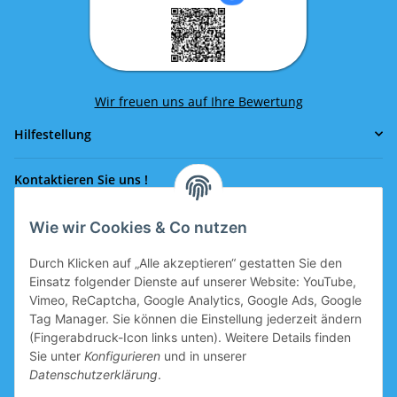
Wir freuen uns auf Ihre Bewertung
Hilfestellung
Kontaktieren Sie uns !
Wie wir Cookies & Co nutzen
Rufen Sie uns an!
0043 664 641 24 36
Durch Klicken auf „Alle akzeptieren“ gestatten Sie den
office@eissport.at
Einsatz folgender Dienste auf unserer Website: YouTube,
Mitglied der WKO
Vimeo, ReCaptcha, Google Analytics, Google Ads, Google
Tag Manager. Sie können die Einstellung jederzeit ändern
(Fingerabdruck-Icon links unten). Weitere Details finden
Sie unter
Konfigurieren
und in unserer
Informationen
Datenschutzerklärung
.