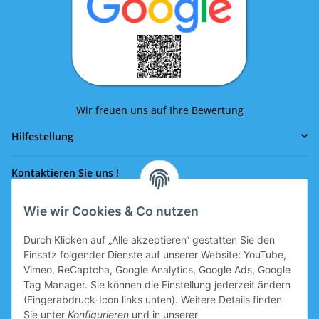
Wir freuen uns auf Ihre Bewertung
Hilfestellung
Kontaktieren Sie uns !
Wie wir Cookies & Co nutzen
Rufen Sie uns an!
0043 664 641 24 36
Durch Klicken auf „Alle akzeptieren“ gestatten Sie den
office@eissport.at
Einsatz folgender Dienste auf unserer Website: YouTube,
Mitglied der WKO
Vimeo, ReCaptcha, Google Analytics, Google Ads, Google
Tag Manager. Sie können die Einstellung jederzeit ändern
(Fingerabdruck-Icon links unten). Weitere Details finden
Sie unter
Konfigurieren
und in unserer