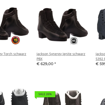
gy Torch schwarz
Jackson Synergy Ignite schwarz
Jacks
PBX
5392 
€ 629,00
*
€ 59
SALE 26%