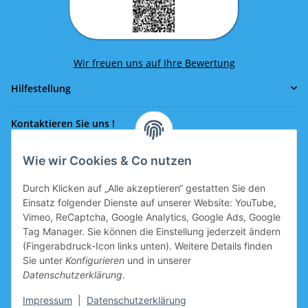
Wir freuen uns auf Ihre Bewertung
Hilfestellung
Kontaktieren Sie uns !
Wie wir Cookies & Co nutzen
Rufen Sie uns an!
0043 664 641 24 36
Durch Klicken auf „Alle akzeptieren“ gestatten Sie den
office@eissport.at
Einsatz folgender Dienste auf unserer Website: YouTube,
Mitglied der WKO
Vimeo, ReCaptcha, Google Analytics, Google Ads, Google
Tag Manager. Sie können die Einstellung jederzeit ändern
(Fingerabdruck-Icon links unten). Weitere Details finden
Sie unter
Konfigurieren
und in unserer
Informationen
Datenschutzerklärung
.
Neukundengutschein
Impressum
|
Datenschutzerklärung