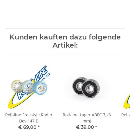
Kunden kauften dazu folgende
Artikel:
Roll-line Freestyle Räder
Roll-line Lager ABEC 7, (8
Roll
Devil 47 D
mm)
€ 69,00
*
€ 39,00
*