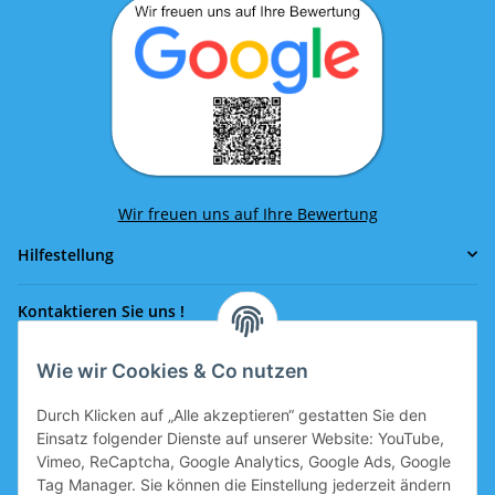
Wir freuen uns auf Ihre Bewertung
Hilfestellung
Kontaktieren Sie uns !
Wie wir Cookies & Co nutzen
Rufen Sie uns an!
0043 664 641 24 36
Durch Klicken auf „Alle akzeptieren“ gestatten Sie den
office@eissport.at
Einsatz folgender Dienste auf unserer Website: YouTube,
Mitglied der WKO
Vimeo, ReCaptcha, Google Analytics, Google Ads, Google
Tag Manager. Sie können die Einstellung jederzeit ändern