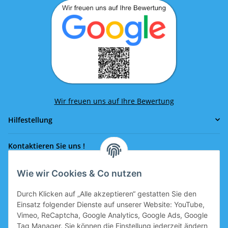
Wir freuen uns auf Ihre Bewertung
Hilfestellung
Kontaktieren Sie uns !
Wie wir Cookies & Co nutzen
Rufen Sie uns an!
0043 664 641 24 36
Durch Klicken auf „Alle akzeptieren“ gestatten Sie den
office@eissport.at
Einsatz folgender Dienste auf unserer Website: YouTube,
Mitglied der WKO
Vimeo, ReCaptcha, Google Analytics, Google Ads, Google
Tag Manager. Sie können die Einstellung jederzeit ändern